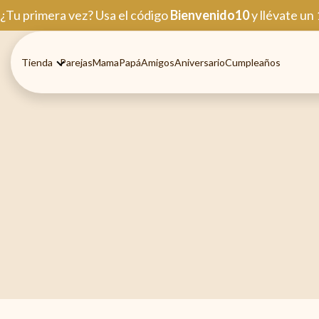
Ir
¿Tu primera vez? Usa el código
Bienvenido10
y llévate un
al
contenido
Tienda
Parejas
Mama
Papá
Amigos
Aniversario
Cumpleaños