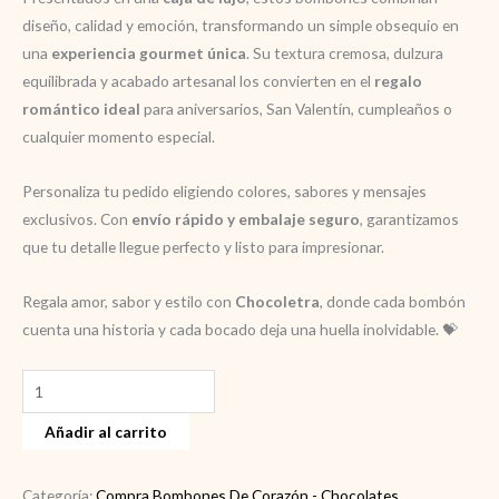
diseño, calidad y emoción, transformando un simple obsequio en
una
experiencia gourmet única
. Su textura cremosa, dulzura
equilibrada y acabado artesanal los convierten en el
regalo
romántico ideal
para aniversarios, San Valentín, cumpleaños o
cualquier momento especial.
Personaliza tu pedido eligiendo colores, sabores y mensajes
exclusivos. Con
envío rápido y embalaje seguro
, garantizamos
que tu detalle llegue perfecto y listo para impresionar.
Regala amor, sabor y estilo con
Chocoletra
, donde cada bombón
cuenta una historia y cada bocado deja una huella inolvidable. 💝
Bombones
de
Añadir al carrito
Corazón
Personalizados
en
Categoría:
Compra Bombones De Corazón - Chocolates