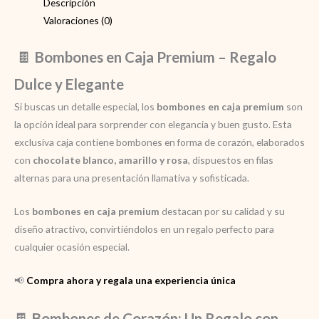
Dulce
Descripción
y
Valoraciones (0)
Elegante
🍫
Bombones en Caja Premium – Regalo
cantidad
Dulce y Elegante
Si buscas un detalle especial, los
bombones en caja premium
son
la opción ideal para sorprender con elegancia y buen gusto. Esta
exclusiva caja contiene bombones en forma de corazón, elaborados
con
chocolate blanco, amarillo y rosa
, dispuestos en filas
alternas para una presentación llamativa y sofisticada.
Los
bombones en caja premium
destacan por su calidad y su
diseño atractivo, convirtiéndolos en un regalo perfecto para
cualquier ocasión especial.
📢
Compra ahora y regala una experiencia única
🍫
Bombones de Corazón: Un Regalo con