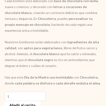
Cada bombón está elaborado con
base de chocolate con leche
,
suave y cremoso, y decorado con
letras y corazones de
chocolate blanco
, creando un contraste delicioso que combina
ternura y elegancia. En
Chocoletra
, puedes
personalizar tu
propio mensaje en chocolate
, haciendo de cada regalo una
experiencia única e inolvidable.
Nuestros bombones están elaborados con
ingredientes de alta
calidad
, son
aptos para vegetarianos
, libres de frutos secos y
alcohol. Además, el
chocolate blanco
aporta calcio y minerales,
mientras que el
chocolate negro
es rico en antioxidantes que
alegran el ánimo y cuidan el corazón.
Haz que este
Día de la Madre sea inolvidable
con
Chocoletra
,
donde
cada palabra se disfruta y cada detalle endulza el alma
.
Día
de
Añadir al carrito