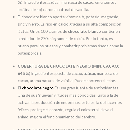
%)
Ingredientes: azúcar, manteca de cacao, emulgente :
lecitina de soja, aroma natural de vainilla.
El chocolate blanco aporta vitamina A, potasio, magnesio,
zinc y hierro. Es rico en calcio gracias a su alta composición
láctea. Unos 100 gramos de
chocolate blanco
contienen
alrededor de 270 miligramos de calcio. Por lo tanto, es
bueno para los huesos y combatir problemas óseos como la
osteoporosis.
COBERTURA DÉ CHOCOLATE NEGRO (MIN. CACAO:
64,5%)
Ingredientes: pasta de cacao, azúcar, manteca de
cacao, aroma natural de vainilla; Puede contener: Leche.
El
chocolate negro
Es una gran fuente de antioxidantes.
Una de sus ‘nuevas’ virtudes más conocidas junto a la de
activar la producción de endorfinas, esto es, la de hacernos
felices, protege el corazón, regula el colesterol, eleva el
animo, mejora el funcionamiento del cerebro.