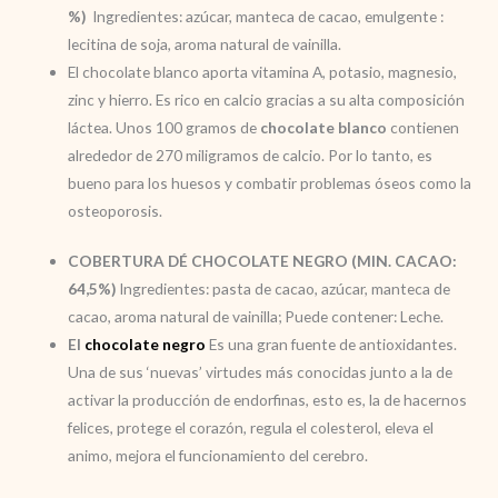
%)
Ingredientes: azúcar, manteca de cacao, emulgente :
lecitina de soja, aroma natural de vainilla.
El chocolate blanco aporta vitamina A, potasio, magnesio,
zinc y hierro. Es rico en calcio gracias a su alta composición
láctea. Unos 100 gramos de
chocolate blanco
contienen
alrededor de 270 miligramos de calcio. Por lo tanto, es
bueno para los huesos y combatir problemas óseos como la
osteoporosis.
COBERTURA DÉ CHOCOLATE NEGRO (MIN. CACAO:
64,5%)
Ingredientes: pasta de cacao, azúcar, manteca de
cacao, aroma natural de vainilla; Puede contener: Leche.
El
chocolate negro
Es una gran fuente de antioxidantes.
Una de sus ‘nuevas’ virtudes más conocidas junto a la de
activar la producción de endorfinas, esto es, la de hacernos
felices, protege el corazón, regula el colesterol, eleva el
animo, mejora el funcionamiento del cerebro.