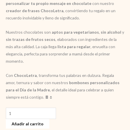
personalizar tu propio mensaje en chocolate
con nuestro
creador de frases ChocoLetra
, convirtiendo tu regalo en un
recuerdo inolvidable y lleno de significado.
Nuestros chocolates son
aptos para vegetarianos
,
sin alcohol
y
sin trazas de frutos secos
, elaborados con ingredientes de la
más alta calidad. La caja llega
lista para regalar
, envuelta con
elegancia, perfecta para sorprender a mamá desde el primer
momento.
Con
ChocoLetra
, transforma tus palabras en dulzura. Regala
amor, ternura y sabor con nuestros
bombones personalizados
para el Día de la Madre
, el detalle ideal para celebrar a quien
siempre está contigo. 🍫🌷
Regalo
para
Añadir al carrito
dia