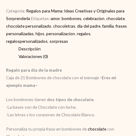
de
la
Categoría:
Regalos para Mama: Ideas Creativas y Originales para
madre
Sorprenderla
Etiquetas:
amor
,
bombones
,
celebracion
,
chocolate
,
cantidad
chocolate personalizado
,
chocoletras
,
dia del padre
,
familia
,
frases
personalizadas
,
hijos
,
personalizacion
,
regalos
,
regalospersonalizados
,
sorpresas
Descripción
Valoraciones (0)
Regalo para dia de la madre
Caja de 21 Bombones de chocolate con el mensaje
-Eres mi
ejemplo mama
–
Los bombones tienen
dos tipos de chocolate.
-La bases son de Chocolate con leche.
-Las letras y los corazones de Chocolate Blanco.
Personaliza tu propia frase
en bombones de
chocolate
con