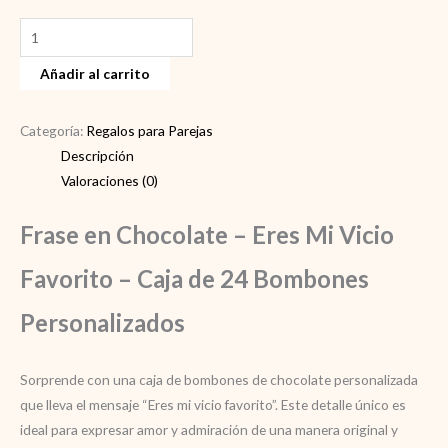
Frase
en
Añadir al carrito
chocolate
–
Eres
Categoría:
Regalos para Parejas
Mi
Descripción
Vicio
Valoraciones (0)
Favorito
Frase en Chocolate – Eres Mi Vicio
cantidad
Favorito – Caja de 24 Bombones
Personalizados
Sorprende con una caja de bombones de chocolate personalizada
que lleva el mensaje “Eres mi vicio favorito”. Este detalle único es
ideal para expresar amor y admiración de una manera original y