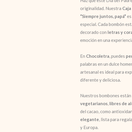
Haz que este Día del Padre 
originalidad. Nuestra
Caja
“Siempre juntos, papá”
es
especial. Cada bombón es
decorado con
letras y co
emoción en una experiencia
En
Chocoletra
, puedes
pe
palabras en un dulce homen
artesanal es ideal para ex
diferente y deliciosa.
Nuestros bombones están
vegetarianos
,
libres de a
del cacao, como antioxida
elegante
, lista para regal
y Europa.