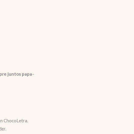
pre juntos papa
–
n ChocoLetra.
der.