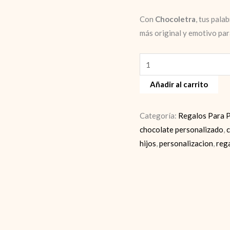
Con
Chocoletra
, tus pala
más original y emotivo par
Regalos
el
Añadir al carrito
dia
del
padre
Categoría:
Regalos Para 
cantidad
chocolate personalizado
,
hijos
,
personalizacion
,
reg