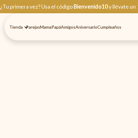
Ir
¿Tu primera vez? Usa el código
Bienvenido10
y llévate un
al
contenido
Tienda
Parejas
Mama
Papá
Amigos
Aniversario
Cumpleaños