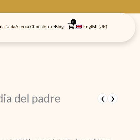
0
nalizada
Acerca Chocoletra
Blog
English (UK)
dia del padre
❮
❯