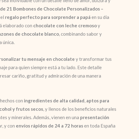
sea inolvidable con un detalle lleno de amor, dulzura y
 de 21 Bombones de Chocolate Personalizados –
 el
regalo perfecto para sorprender a papá
en su día
tá elaborado con
chocolate con leche cremoso
y
razones de chocolate blanco
, combinando sabor y
 única.
rsonalizar tu mensaje en chocolate
y transformar tus
aje para quien siempre está a tu lado. Este detalle
presar cariño, gratitud y admiración de una manera
 hechos con
ingredientes de alta calidad
,
aptos para
lcohol y frutos secos
, y llenos de los beneficios naturales
ntes y minerales. Además, vienen en una
presentación
ar, y con
envíos rápidos de 24 a 72 horas
en toda España