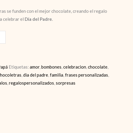
bras se funden con el mejor chocolate, creando el regalo
a celebrar el
Día del Padre
.
Papá
Etiquetas:
amor
,
bombones
,
celebracion
,
chocolate
,
chocoletras
,
dia del padre
,
familia
,
frases personalizadas
,
alos
,
regalospersonalizados
,
sorpresas