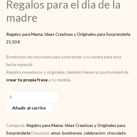
Regalos para el dia de la
madre
Regalos para Mama: Ideas Creativas y Originales para Sorprenderla
21,50
€
Bombones de chocolate para sorprender a tu madre para esta
fecha especial.
Regalos novedosos y originales, también tienes la oportunidad de
crear tu propia frase
a tu medida.
Regalos
para
Añadir al carrito
el
dia
de
Categoría:
Regalos para Mama: Ideas Creativas y Originales para
la
Sorprenderla
Etiquetas:
amor
,
bombones
,
celebracion
,
chocolate
,