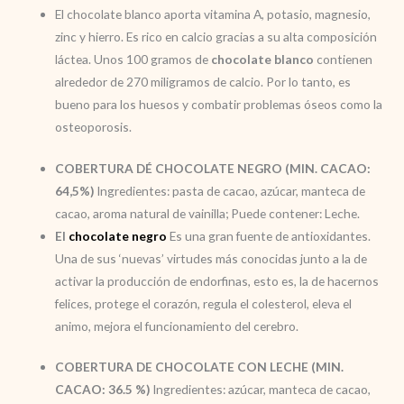
El chocolate blanco aporta vitamina A, potasio, magnesio,
zinc y hierro. Es rico en calcio gracias a su alta composición
láctea. Unos 100 gramos de
chocolate blanco
contienen
alrededor de 270 miligramos de calcio. Por lo tanto, es
bueno para los huesos y combatir problemas óseos como la
osteoporosis.
COBERTURA DÉ CHOCOLATE NEGRO (MIN. CACAO:
64,5%)
Ingredientes: pasta de cacao, azúcar, manteca de
cacao, aroma natural de vainilla; Puede contener: Leche.
El
chocolate negro
Es una gran fuente de antioxidantes.
Una de sus ‘nuevas’ virtudes más conocidas junto a la de
activar la producción de endorfinas, esto es, la de hacernos
felices, protege el corazón, regula el colesterol, eleva el
animo, mejora el funcionamiento del cerebro.
COBERTURA DE CHOCOLATE CON LECHE (MIN.
CACAO: 36.5 %)
Ingredientes: azúcar, manteca de cacao,