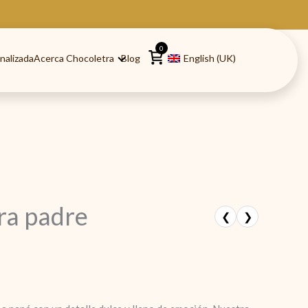
0
nalizada
Acerca Chocoletra
Blog
English (UK)
ra padre
❮
❯