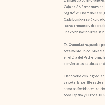
Demuestra cuánto quieres a
Caja de 36 Bombones de 
regalo”
es una manera origi
Cada bombón está cuidado
leche cremoso
y decorad
una combinación irresistib
En
ChocoLetra
, puedes
pe
totalmente único. Nuestra
en el
Día del Padre
, cumpl
convierte las palabras en 
Elaborados con
ingredient
vegetarianos
,
libres de a
como antioxidantes, calci
toda España y Europa, tu r