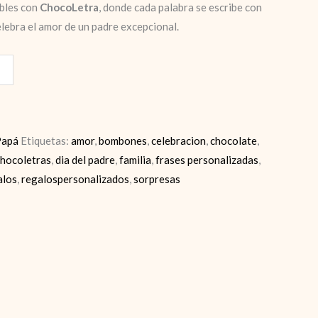
bles con
ChocoLetra
, donde cada palabra se escribe con
elebra el amor de un padre excepcional.
Papá
Etiquetas:
amor
,
bombones
,
celebracion
,
chocolate
,
chocoletras
,
dia del padre
,
familia
,
frases personalizadas
,
alos
,
regalospersonalizados
,
sorpresas