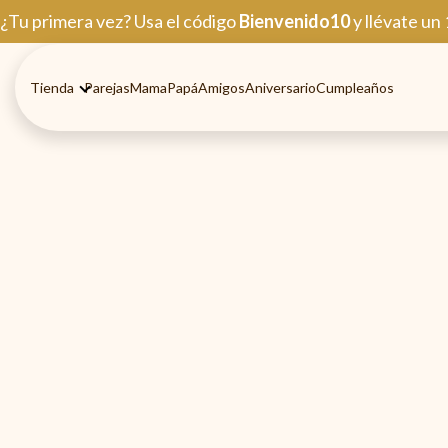
Ir
¿Tu primera vez? Usa el código
Bienvenido10
y llévate un
al
contenido
Tienda
Parejas
Mama
Papá
Amigos
Aniversario
Cumpleaños