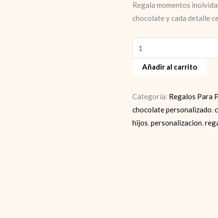
Regala momentos inolvida
chocolate y cada detalle c
Regalos
para
Añadir al carrito
padre
cantidad
Categoría:
Regalos Para 
chocolate personalizado
,
hijos
,
personalizacion
,
reg