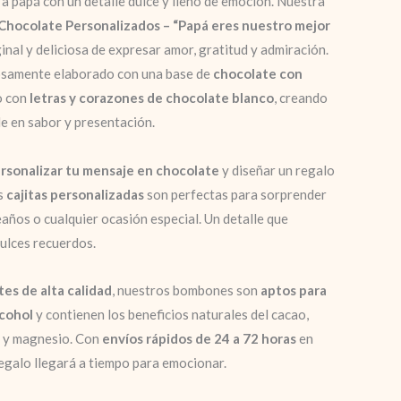
 papá con un detalle dulce y lleno de emoción. Nuestra
Chocolate Personalizados – “Papá eres nuestro mejor
nal y deliciosa de expresar amor, gratitud y admiración.
samente elaborado con una base de
chocolate con
o con
letras y corazones de chocolate blanco
, creando
le en sabor y presentación.
rsonalizar tu mensaje en chocolate
y diseñar un regalo
s
cajitas personalizadas
son perfectas para sorprender
eaños o cualquier ocasión especial. Un detalle que
dulces recuerdos.
es de alta calidad
, nuestros bombones son
aptos para
lcohol
y contienen los beneficios naturales del cacao,
o y magnesio. Con
envíos rápidos de 24 a 72 horas
en
egalo llegará a tiempo para emocionar.