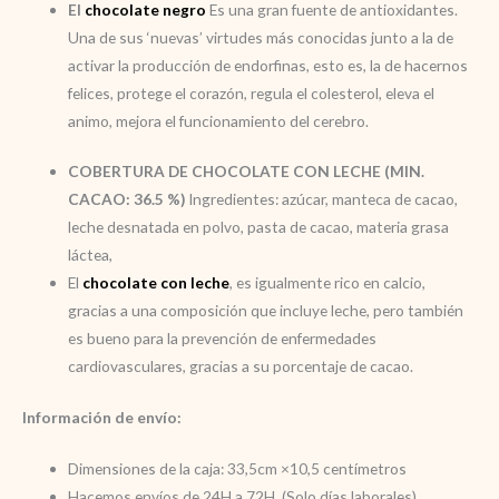
El
chocolate negro
Es una gran fuente de antioxidantes.
Una de sus ‘nuevas’ virtudes más conocidas junto a la de
activar la producción de endorfinas, esto es, la de hacernos
felices, protege el corazón, regula el colesterol, eleva el
animo, mejora el funcionamiento del cerebro.
COBERTURA DE CHOCOLATE CON LECHE (MIN.
CACAO: 36.5 %)
Ingredientes: azúcar, manteca de cacao,
leche desnatada en polvo, pasta de cacao, materia grasa
láctea,
El
chocolate con leche
, es igualmente rico en calcio,
gracias a una composición que incluye leche, pero también
es bueno para la prevención de enfermedades
cardiovasculares, gracias a su porcentaje de cacao.
Información de envío:
Dimensiones de la caja: 33,5cm ×10,5 centímetros
Hacemos envíos de 24H a 72H. (Solo días laborales).