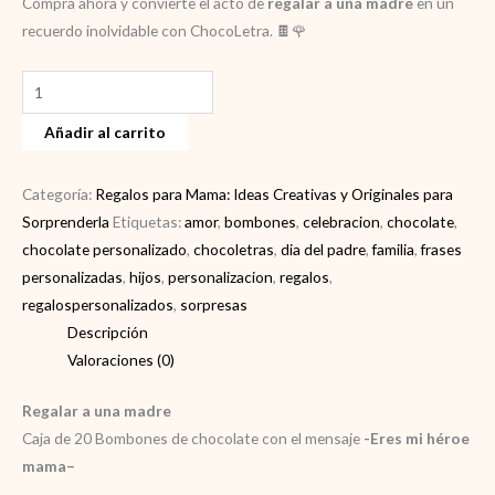
Compra ahora y convierte el acto de
regalar a una madre
en un
recuerdo inolvidable con ChocoLetra. 🍫🌹
Regalar
a
Añadir al carrito
una
madre
cantidad
Categoría:
Regalos para Mama: Ideas Creativas y Originales para
Sorprenderla
Etiquetas:
amor
,
bombones
,
celebracion
,
chocolate
,
chocolate personalizado
,
chocoletras
,
dia del padre
,
familia
,
frases
personalizadas
,
hijos
,
personalizacion
,
regalos
,
regalospersonalizados
,
sorpresas
Descripción
Valoraciones (0)
Regalar a una madre
Caja de 20 Bombones de chocolate con el mensaje
-Eres mi héroe
mama
–