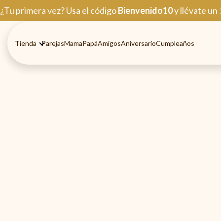
Ir
¿Tu primera vez? Usa el código
Bienvenido10
y llévate un
al
contenido
Tienda
Parejas
Mama
Papá
Amigos
Aniversario
Cumpleaños