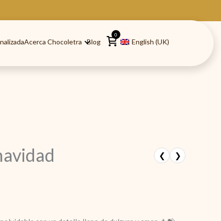
0
nalizada
Acerca Chocoletra
Blog
English (UK)
navidad
❮
❯