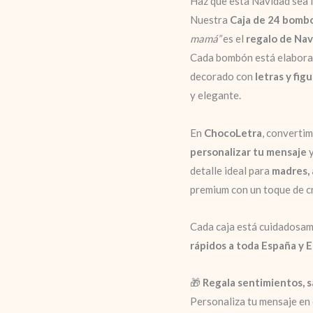
Haz que esta Navidad sea i
Nuestra
Caja de 24 bomb
mamá”
es el
regalo de Na
Cada bombón está elabora
decorado con
letras y fig
y elegante.
En
ChocoLetra
, converti
personalizar tu mensaje
y
detalle ideal para
madres, 
premium con un toque de cr
Cada caja está cuidadosam
rápidos a toda España y 
🎁
Regala sentimientos, s
Personaliza tu mensaje en