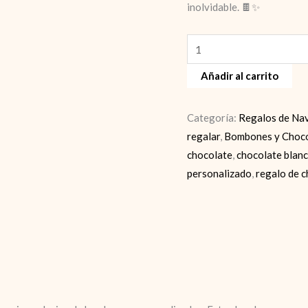
inolvidable. 🍫✨
Regalo
de
Añadir al carrito
navidad
cantidad
Categoría:
Regalos de Na
regalar
,
Bombones y Choco
chocolate
,
chocolate blan
personalizado
,
regalo de 