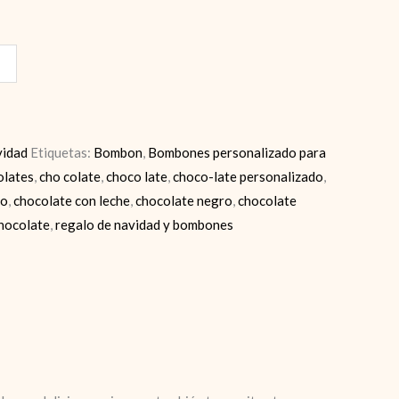
vidad
Etiquetas:
Bombon
,
Bombones personalizado para
lates
,
cho colate
,
choco late
,
choco-late personalizado
,
co
,
chocolate con leche
,
chocolate negro
,
chocolate
chocolate
,
regalo de navidad y bombones