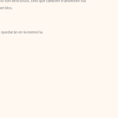
o son deliciosos, sino que también transmiten tus
ueridos.
e quedarán en la memoria.