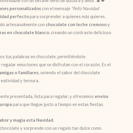
nolvidable con un detalle lleno de dulzura y amor. 🎄💝
ones personalizados
con el mensaje
“Feliz Navidad
vidad perfecto
para sorprender a quienes más quieres.
do artesanalmente con
chocolate con leche cremoso
y
uras en chocolate blanco
, creando un contraste delicioso
mos tus palabras en chocolate, permitiéndote
 regalar emociones que se disfrutan con el corazón. Es el
amigas o familiares
, uniendo el sabor del chocolate
eatividad y ternura.
ente presentada, lista para regalar, y ofrecemos
envíos
Europa
para que llegue justo a tiempo en estas fiestas.
abor y magia esta Navidad.
 chocolate y sorprende con un regalo tan dulce como