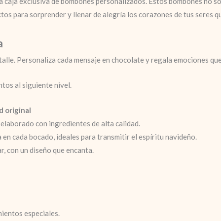
ta caja exclusiva de bombones personalizados. Estos bombones no sol
tos para sorprender y llenar de alegría los corazones de tus seres q
a
etalle. Personaliza cada mensaje en chocolate y regala emociones qu
ntos al siguiente nivel.
 original
elaborado con ingredientes de alta calidad.
 en cada bocado, ideales para transmitir el espíritu navideño.
ar, con un diseño que encanta.
ientos especiales.