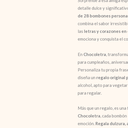
Sorprende a esa amiga esp
detalle dulce y significati
de 28 bombones persona
combina el sabor irresistib
las
letras y corazones en
emociona y conquista el c
En
Chocoletra
, transform
para cumpleaños, aniversa
Personaliza tu propia fra
diseña un
regalo original 
alcohol, apto para vegetar
para regalar.
Más que un regalo, es una 
Chocoletra
, cada bombón 
emoción.
Regala dulzura, 