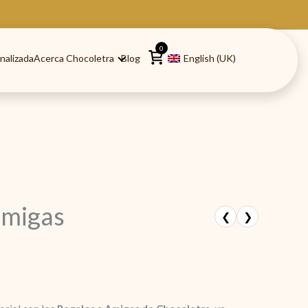
0
nalizada
Acerca Chocoletra
Blog
English (UK)
amigas
❮
❯