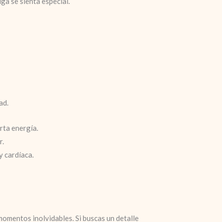
ga se sienta especial.
ad.
rta energía.
r.
y cardíaca.
momentos inolvidables. Si buscas un detalle