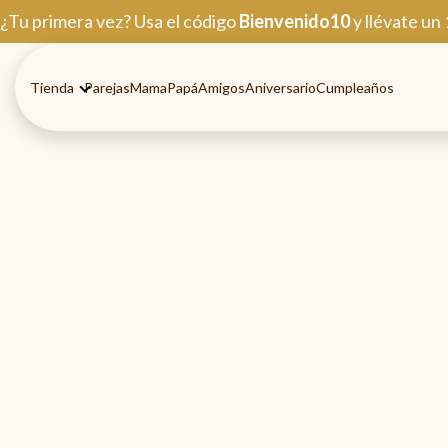
Ir
¿Tu primera vez? Usa el código
Bienvenido10
y llévate un
al
contenido
Tienda
Parejas
Mama
Papá
Amigos
Aniversario
Cumpleaños