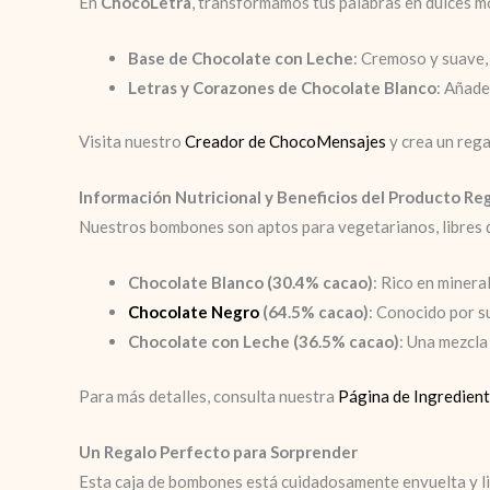
En
ChocoLetra
, transformamos tus palabras en dulces mo
Base de Chocolate con Leche
: Cremoso y suave,
Letras y Corazones de Chocolate Blanco
: Añade
Visita nuestro
Creador de ChocoMensajes
y crea un rega
Información Nutricional y Beneficios del Producto Re
Nuestros bombones son aptos para vegetarianos, libres d
Chocolate Blanco (30.4% cacao)
: Rico en minera
Chocolate Negro
(64.5% cacao)
: Conocido por s
Chocolate con Leche (36.5% cacao)
: Una mezcla
Para más detalles, consulta nuestra
Página de Ingredient
Un Regalo Perfecto para Sorprender
Esta caja de bombones está cuidadosamente envuelta y li