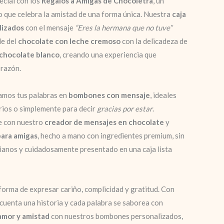
ecial con los
Regalos a Amigas de Chocoletra
, un
vo que celebra la amistad de una forma única. Nuestra
caja
lizados
con el mensaje
“Eres la hermana que no tuve”
le del
chocolate con leche cremoso
con la delicadeza de
 chocolate blanco
, creando una experiencia que
orazón.
amos tus palabras en
bombones con mensaje
, ideales
rios o simplemente para decir
gracias por estar
.
se con nuestro
creador de mensajes en chocolate
y
para amigas
, hecho a mano con ingredientes premium, sin
ianos y cuidadosamente presentado en una caja lista
forma de expresar cariño, complicidad y gratitud. Con
cuenta una historia y cada palabra se saborea con
amor y amistad
con nuestros bombones personalizados,