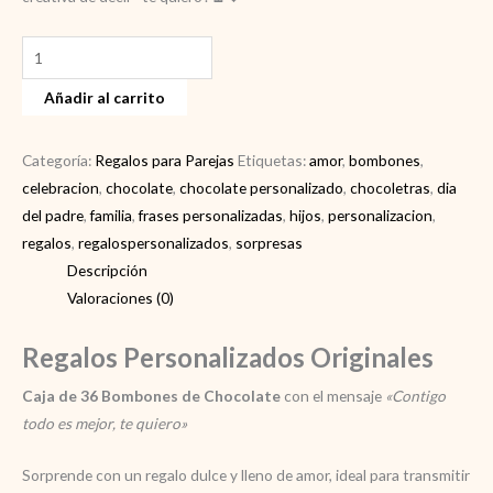
Regalos
personalizados
Añadir al carrito
originales
cantidad
Categoría:
Regalos para Parejas
Etiquetas:
amor
,
bombones
,
celebracion
,
chocolate
,
chocolate personalizado
,
chocoletras
,
dia
del padre
,
familia
,
frases personalizadas
,
hijos
,
personalizacion
,
regalos
,
regalospersonalizados
,
sorpresas
Descripción
Valoraciones (0)
Regalos Personalizados Originales
Caja de 36 Bombones de Chocolate
con el mensaje
«Contigo
todo es mejor, te quiero»
Sorprende con un regalo dulce y lleno de amor, ideal para transmitir